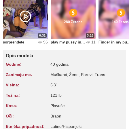
280 Žetona
140 Žeton
0:31
3:16
96
11
sorprendete
play my pussy in cum
Finger in
Opis modela
Godine:
40 godina
Zanimaju me:
Muškarci, Žene, Parovi, Trans
Visina:
5'3"
Težina:
121 lb
Kosa:
Plavuše
Oči:
Braon
Etnička pripadnost:
Latino/Hispanjolci