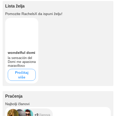
Lista želja
Pomozite
RachelsX
da ispuni želju!
wondelful domi
la sensación del
Domi me apasiona
maravilloso
Pročitaj
više
Praćenja
+9
Najbolji članovi
+9
članova