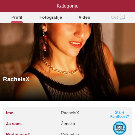
Kategorije
RachelsX
Profil
Fotografije
Video
Čet
RachelsX
Ime:
RachelsX
Šta je
FanBoost?
Ja sam:
Žensko
Rodni grad:
Colombia