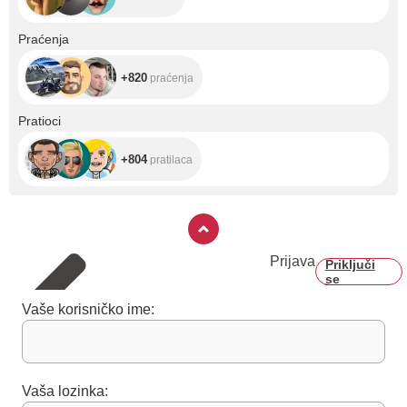
+820
Praćenja
+820
praćenja
+804
Pratioci
+804
pratilaca
Prijava
Priključi
se
Vaše korisničko ime:
Vaša lozinka: