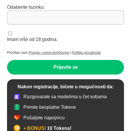
Odaberite lozinku:
Imam više od 18 godina.
Pročitao sam
Pravila i uslovi korišćenja
i
Politiku privatnosti
.
Prijavite se
Nakon registracije, bićete u mogućnosti da:
Razgovarate sa modelima u čet sobama
Primite besplatne Tokene
Pošaljete napojnicu
+ BONUS!
10 Tokena!