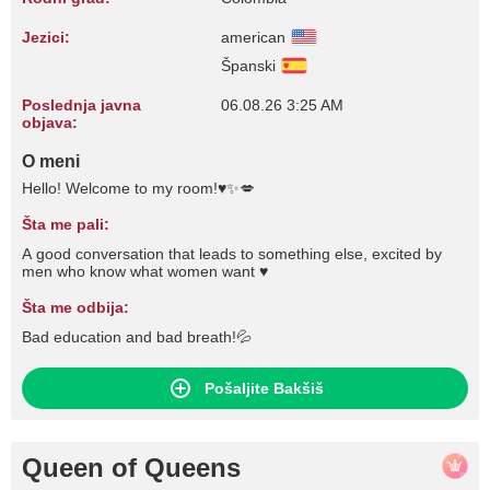
Jezici:
american
Španski
Poslednja javna
06.08.26 3:25 AM
objava:
O meni
Hello! Welcome to my room!♥✨💋
Šta me pali:
A good conversation that leads to something else, excited by
men who know what women want ♥
Šta me odbija:
Bad education and bad breath!💦
Pošaljite Bakšiš
Queen of Queens