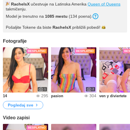
RachelsX
učestvuje na Latinska Amerika
Queen of Queens
takmičenju.
Model je trenutno na
1085 mestu
(134 poena).
Pošaljite Tokene da biste
RachelsX
približili
pobedi!
Fotografije
BESPLATNO
BESPLATNO
BE
1
2
295
304
14
pasion
ven y diviertete
Pogledaj sve
Video zapisi
BESPLATNO