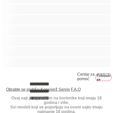
Tinejdžerke 18+
Trudnice
Velike grudi
Velike sise
Veliko dupe
Vezivanje
Centar za
Priključi
pomoć
se
Obratite se podršci
Konsijerž Servis
F.A.Q
Ovaj sajt je ograničen na korisnike koji imaju 18
godina i više.
Svi modeli koji se pojavljuju na ovom sajtu imaju
najmanje 18 godina.