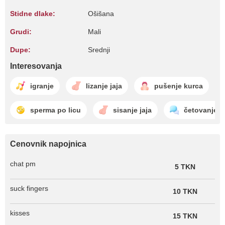
Stidne dlake:
Ošišana
Grudi:
Mali
Dupe:
Srednji
Interesovanja
igranje
lizanje jaja
pušenje kurca
sperma po licu
sisanje jaja
četovanje
Cenovnik napojnica
chat pm
5 TKN
suck fingers
10 TKN
kisses
15 TKN